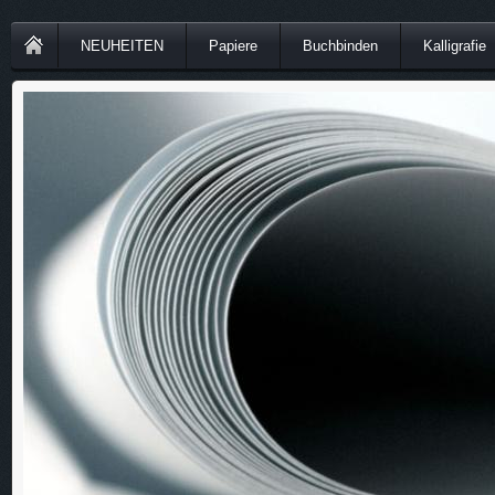
NEUHEITEN
Papiere
Buchbinden
Kalligrafie