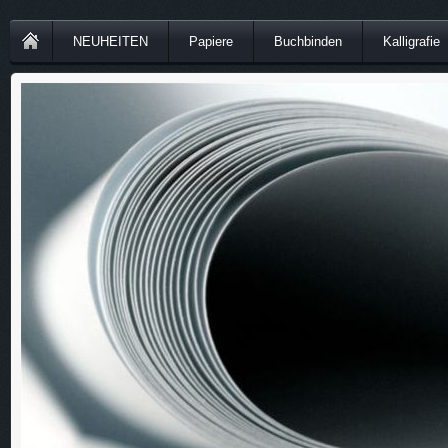
NEUHEITEN
Papiere
Buchbinden
Kalligrafie