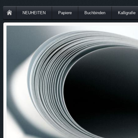
NEUHEITEN
Papiere
Buchbinden
Kalligrafie