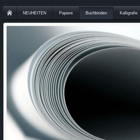
NEUHEITEN
Papiere
Buchbinden
Kalligrafie