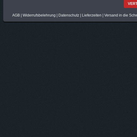
VER
AGB
|
Widerrufsbelehrung
|
Datenschutz
|
Lieferzeiten
|
Versand in die Sch