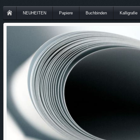
NEUHEITEN
Papiere
Buchbinden
Kalligrafie