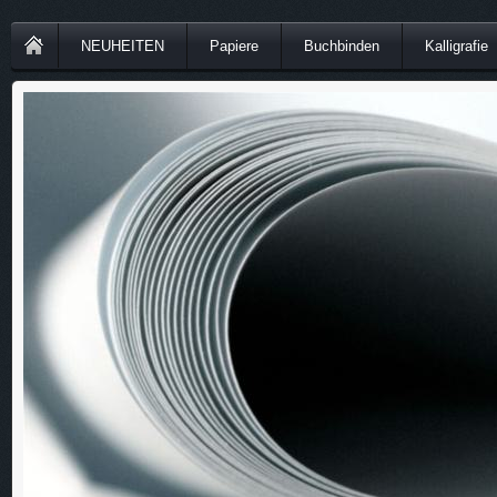
NEUHEITEN
Papiere
Buchbinden
Kalligrafie