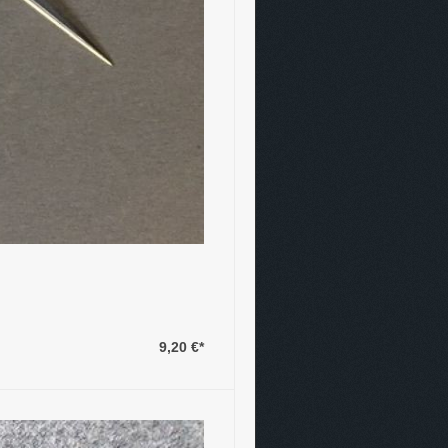
9,20 €
*