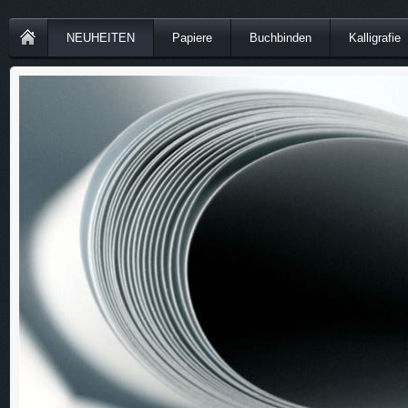
NEUHEITEN
Papiere
Buchbinden
Kalligrafie