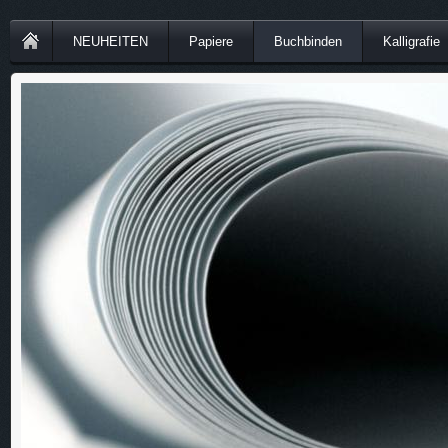
NEUHEITEN
Papiere
Buchbinden
Kalligrafie