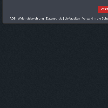
VER
AGB
|
Widerrufsbelehrung
|
Datenschutz
|
Lieferzeiten
|
Versand in die Sch