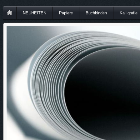
NEUHEITEN
Papiere
Buchbinden
Kalligrafie