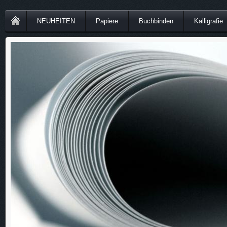
NEUHEITEN
Papiere
Buchbinden
Kalligrafie