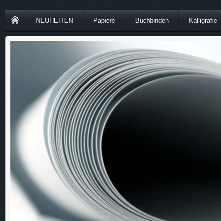
NEUHEITEN
Papiere
Buchbinden
Kalligrafie