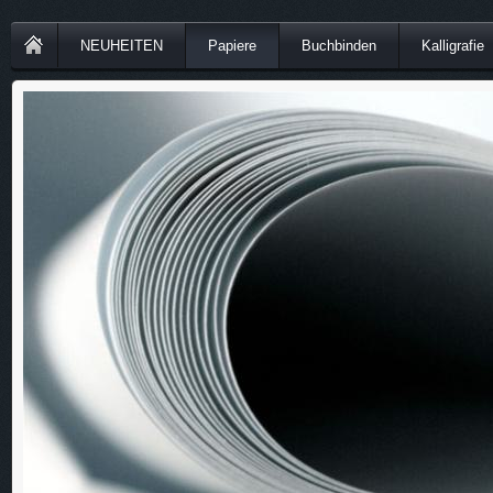
NEUHEITEN
Papiere
Buchbinden
Kalligrafie