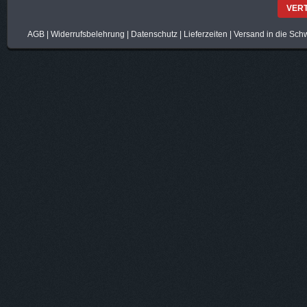
VER
AGB
|
Widerrufsbelehrung
|
Datenschutz
|
Lieferzeiten
|
Versand in die Sch