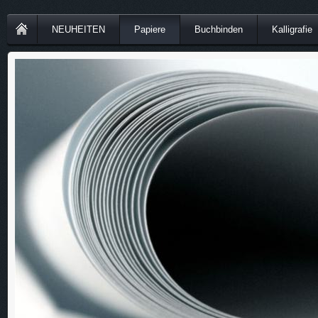
NEUHEITEN
Papiere
Buchbinden
Kalligrafie