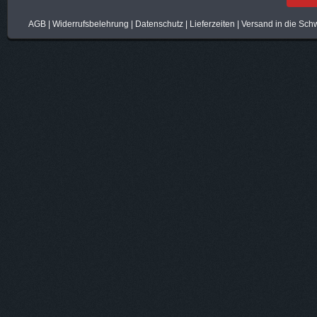
AGB
|
Widerrufsbelehrung
|
Datenschutz
|
Lieferzeiten
|
Versand in die Sch