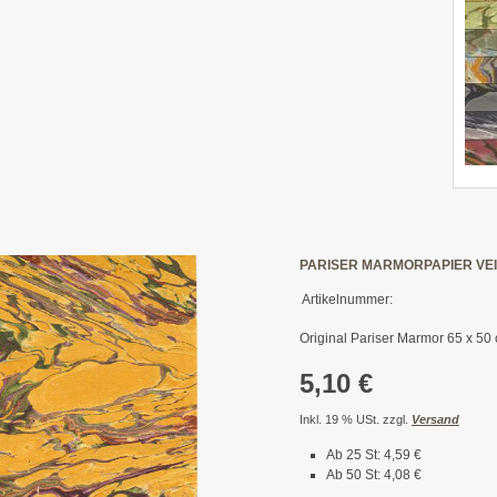
PARISER MARMORPAPIER VE
Artikelnummer:
Original Pariser Marmor 65 x 50
5,10 €
Inkl. 19 % USt. zzgl.
Versand
Ab 25 St: 4,59 €
Ab 50 St: 4,08 €