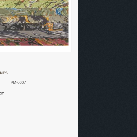
INES
PM-0007
 cm