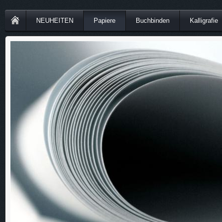
NEUHEITEN
Papiere
Buchbinden
Kalligrafie