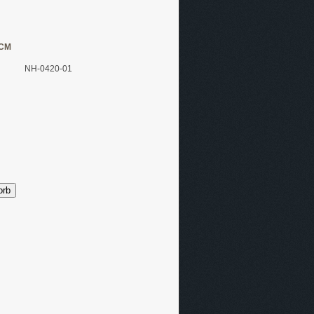
CM
NH-0420-01
orb