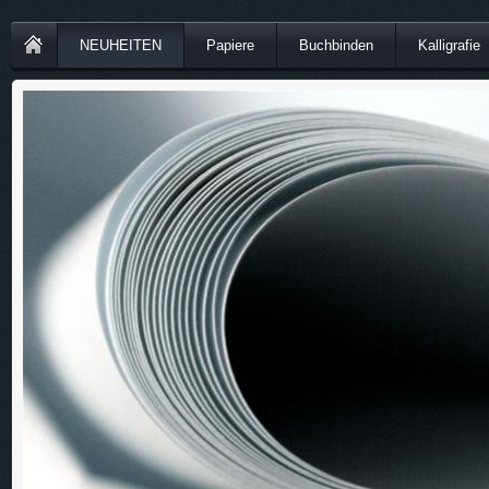
NEUHEITEN
Papiere
Buchbinden
Kalligrafie