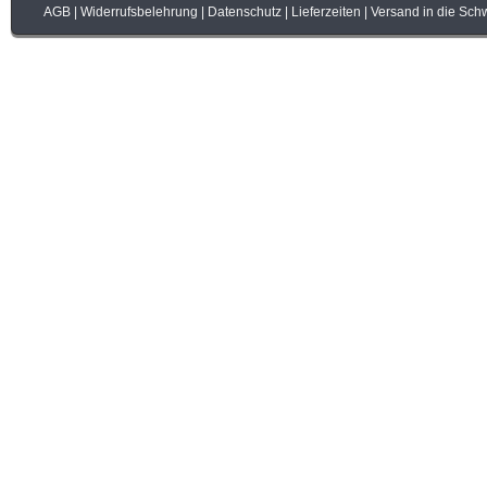
AGB
|
Widerrufsbelehrung
|
Datenschutz
|
Lieferzeiten
|
Versand in die Sch