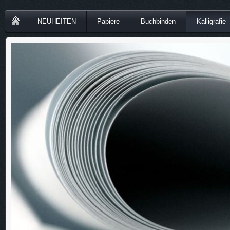
NEUHEITEN
Papiere
Buchbinden
Kalligrafie