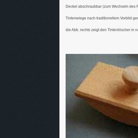
Deckel abschraubbar (zum Wechseln des Fl
Tintenwiege nach traditionellem Vorbild g
die Abb. rechts zeigt den Tintenlöscher in na