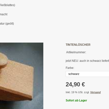
ießblattes)
emacht
tur (geölt)
TINTENLÖSCHER
Artikelnummer:
jetzt NEU: auch in schwarz liefer
Farbe:
24,90 €
Inkl. 19 % USt. zzgl.
Versand
Sofort ab Lager