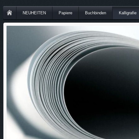
NEUHEITEN
Papiere
Buchbinden
Kalligrafie