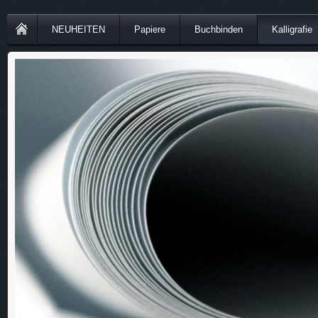
NEUHEITEN
Papiere
Buchbinden
Kalligrafie