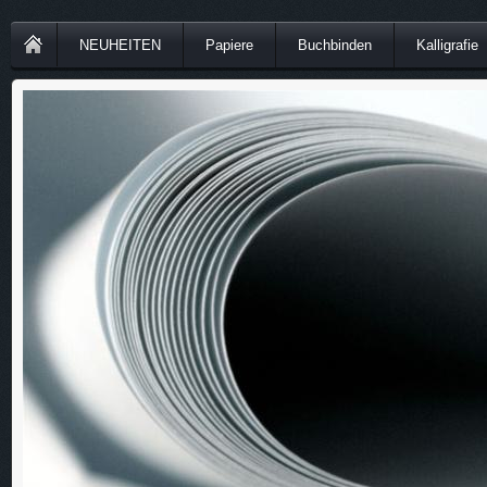
NEUHEITEN
Papiere
Buchbinden
Kalligrafie