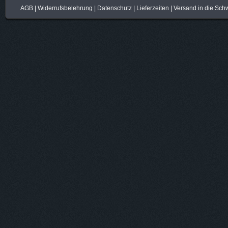
AGB
|
Widerrufsbelehrung
|
Datenschutz
|
Lieferzeiten
|
Versand in die Sch