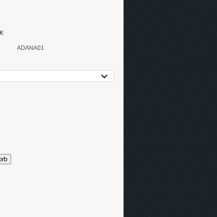
CK
ADANA01
orb