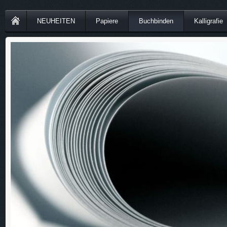
NEUHEITEN
Papiere
Buchbinden
Kalligrafie