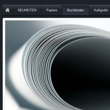
NEUHEITEN
Papiere
Buchbinden
Kalligrafie