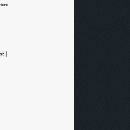
einen
orb