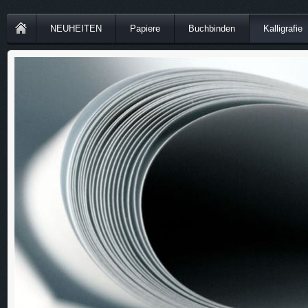
NEUHEITEN
Papiere
Buchbinden
Kalligrafie