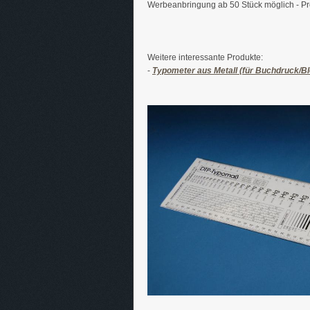
Werbeanbringung ab 50 Stück möglich - Pr
Weitere interessante Produkte:
-
Typometer aus Metall (für Buchdruck/Bl