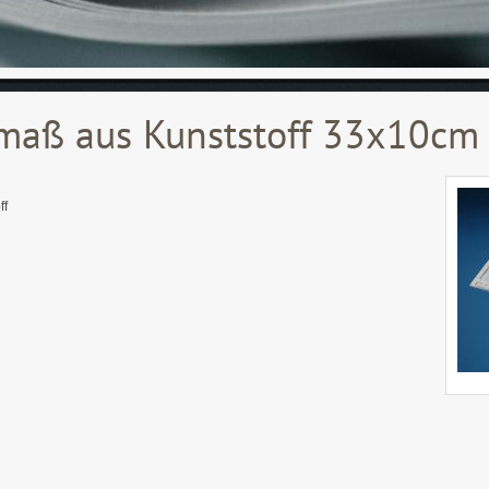
maß aus Kunststoff 33x10cm
ff