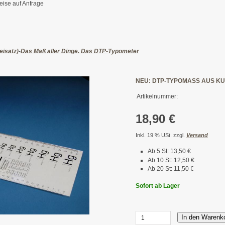
eise auf Anfrage
eisatz)
-
Das Maß aller Dinge. Das DTP-Typometer
NEU: DTP-TYPOMASS AUS KU
Artikelnummer:
18,90 €
Inkl. 19 % USt. zzgl.
Versand
Ab 5 St: 13,50 €
Ab 10 St: 12,50 €
Ab 20 St: 11,50 €
Sofort ab Lager
In den Warenk