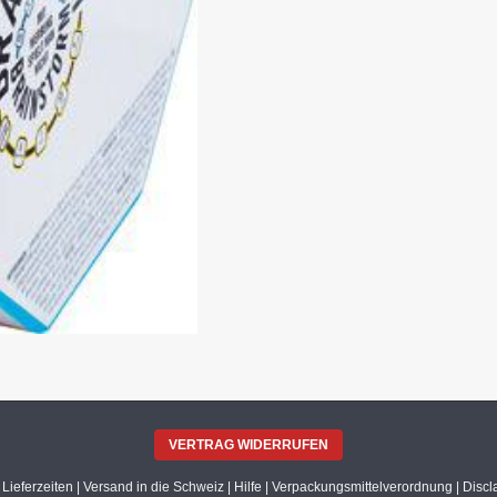
VERTRAG WIDERRUFEN
|
Lieferzeiten
|
Versand in die Schweiz
|
Hilfe
|
Verpackungsmittelverordnung
|
Discl