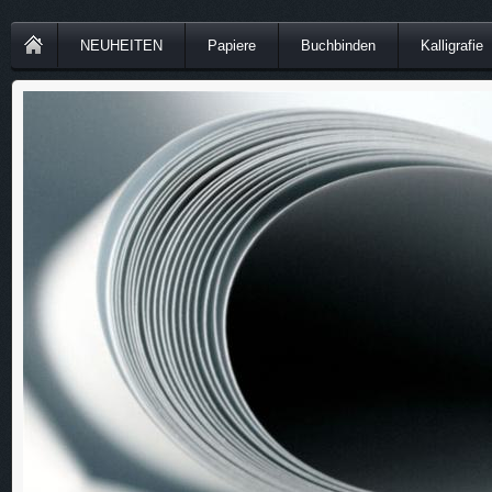
NEUHEITEN
Papiere
Buchbinden
Kalligrafie