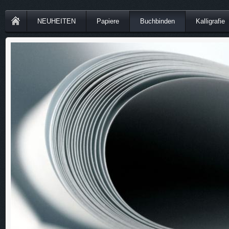
NEUHEITEN
Papiere
Buchbinden
Kalligrafie